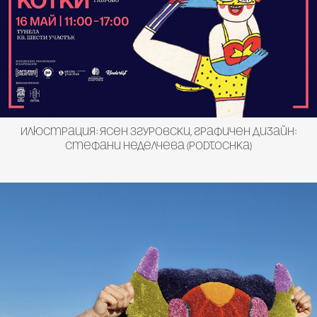
Илюстрация: Ясен Згуровски, графичен дизайн:
Стефани Неделчева (Podtochka)