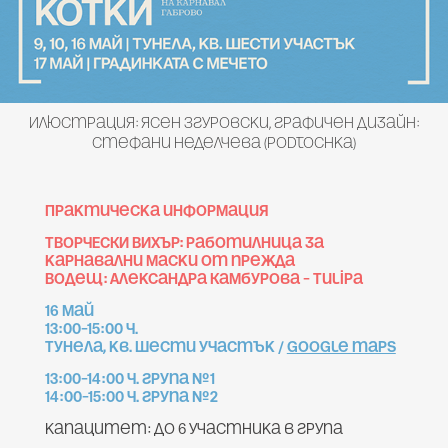
Илюстрация: Ясен Згуровски, графичен дизайн:
Стефани Неделчева (Podtochka)
Практическа информация
ТВОРЧЕСКИ ВИХЪР: работилница за
карнавални маски от прежда
Водещ: Александра Камбурова – Tulipa
16 май
13:00–15:00 ч.
Тунела, кв. Шести участък /
google maps
13:00–14:00 ч. група №1
14:00–15:00 ч. група №2
капацитет: до 6 участника в група