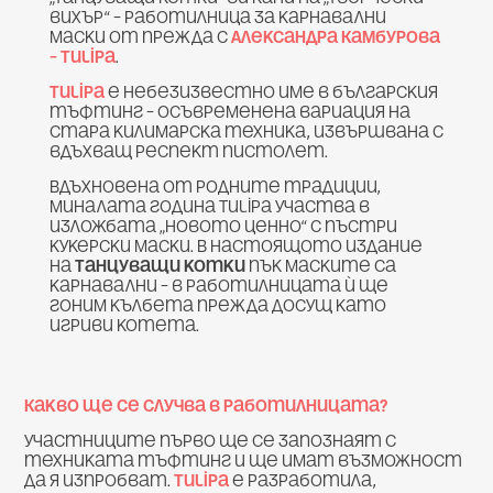
вихър“ – работилница за карнавални
маски от прежда с
Александра Камбурова
– Tulipa
.
Tulipa
е небезизвестно име в българския
тъфтинг – осъвременена вариация на
стара килимарска техника, извършвана с
вдъхващ респект пистолет.
Вдъхновена от родните традиции,
миналата година Tulipa участва в
изложбата „Новото ценно“ с пъстри
кукерски маски. В настоящото издание
на
Танцуващи котки
пък маските са
карнавални – в работилницата ѝ ще
гоним кълбета прежда досущ като
игриви котета.
Какво ще се случва в работилницата?
Участниците първо ще се запознаят с
техниката тъфтинг и ще имат възможност
да я изпробват.
Tulipa
е разработила,