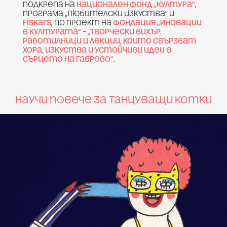
подкрепа на
Национален фонд „Култура“
,
програма „Любителски изкуства“ и
Fiskars
, по проект на
Фондация „Иновации
в културата“
–
„Творчески вихър.
Работилници и лекции, които свързват
хора, изкуства и устойчиви идеи в
сърцето на Габрово“
.
Научи повече за Танцуващи котки