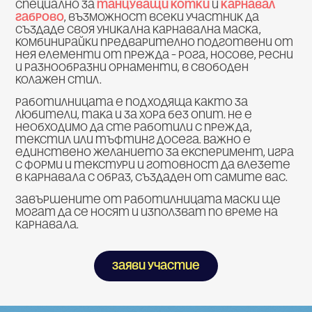
специално за
танцуващи котки
и
карнавал
габрово
, възможност всеки участник да
създаде своя уникална карнавална маска,
комбинирайки предварително подготвени от
нея елементи от прежда – рога, носове, ресни
и разнообразни орнаменти, в свободен
колажен стил.
Работилницата е подходяща както за
любители, така и за хора без опит. Не е
необходимо да сте работили с прежда,
текстил или тъфтинг досега. Важно е
единствено желанието за експеримент, игра
с форми и текстури и готовност да влезете
в Карнавала с образ, създаден от самите вас.
Завършените от работилницата маски ще
могат да се носят и използват по време на
Карнавала.
Заяви участие