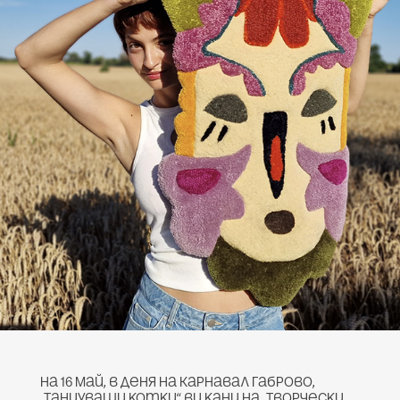
На 16 май, в деня на Карнавал Габрово,
„Танцуващи котки“ ви кани на „Творчески