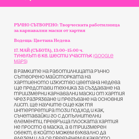
РЪЧНО СЪТВОРЕНО
: Творческата работилница
за карнавални маски от хартия
Водеща: Цветана Недева
17. МАЙ (СЪБОТА), 13:00–15:00 ч.
Тунелът в кв. Шести участък
(
Google
Maps
)
В рамките на работилницата Ръчно
сътворено майсторката на
хартиеното изкуство Цветана Недева
ще представи техника за създаване на
триизмерни карнавални маски от хартия
чрез разрязване и прегъване на основния
лист. Ще научите още как тя
интерпретира този подход и как,
съчетавайки го с допълнителни
елементи, превръща плоската хартия
не просто в маска, а в триизмерен
обект, в който можем буквално да
влезем и да се превърнем в каквото