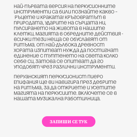
Най-първата версия на перкусионните
инструменти са били познайте какво –
ръцете и краката! Кръговратът в
природата, ударите на сърцата ни,
пулсирането на живота в нашите
клетки, магията в обредните действия -
всички тези неща се обуславят от
ритъма. От най-дълбока древност
хората изпитват нужда да постигнат
единение с туптенето на света колко
себе си, затова се опитват да го
уподобят чрез различни инструменти.
Перуанският перкусионист Пиеро
Епифания ще ви навигира през дебрите
на ритъма, за да откриете и усетите
магията на перкусиите. Включете се в
нашата музикална работилница.
ЗАПИШИ СЕ ТУК