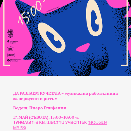
ДА РАЗЛАЕМ КУЧЕТАТА – музикална работилница
за перкусии и ритъм
Водещ: Пиеро Епифания
17. МАЙ (СЪБОТА), 15:00–16:00 ч.
Тунелът в кв. Шести участък
(
Google
Maps
)