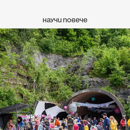
Научи повече
За събитието