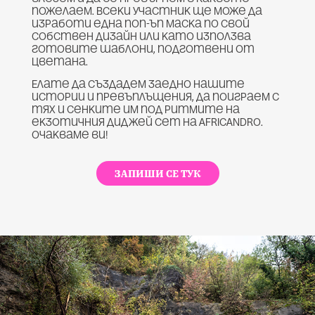
пожелаем. Всеки участник ще може да
изработи една поп-ъп маска по свой
собствен дизайн или като използва
готовите шаблони, подготвени от
Цветана.
Елате да създадем заедно нашите
истории и превъплъщения, да поиграем с
тях и сенките им под ритмите на
екзотичния диджей сет на AFRICАNDRO.
Очакваме ви!
ЗАПИШИ СЕ ТУК