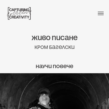
Живо писане
Кром Багелски
Научи повече