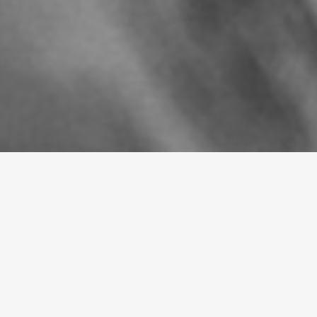
Следи: започнахме
снимките, продължаваме
по стъпките на Невена и
Кром