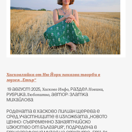
Хасковлийка от Ню Йорк показва творби в
музея „Етър“
Хасково Инфо
Новини
19 август 2025,
, раздел
,
Любопитно
рубрика
, автор: Златка
Михайлова
Родената в Хасково Лилиан Щерева е
сред участниците в изложбата „НОВОТО
ЦЕННО: Съвременно занаятчийско
изкуство от България“, подредена в