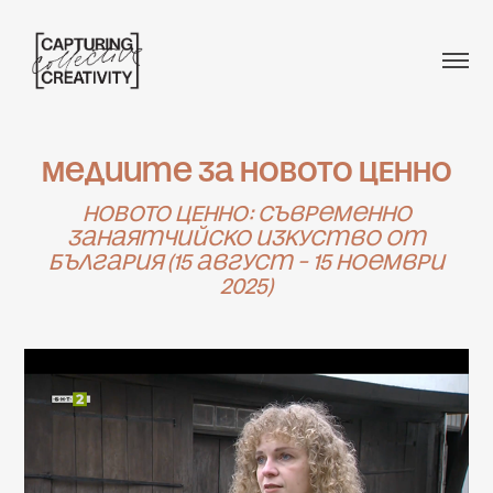
Медиите за НОВОТО ЦЕННО
НОВОТО ЦЕННО: Съвременно
занаятчийско изкуство от
България (15 август – 15 ноември