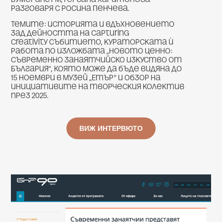
разговаря с Росина Пенчева.
Темите: историята и вдъхновението
зад дейността на Capturing
Creativity събитието, кураторската ѝ
работа по изложбата „Новото ценно:
съвременно занаятчийско изкуство от
България“, която може да бъде видяна до
15 ноември в музей „Етър“ и обзор на
инициативите на творческия колектив
през 2025.
ВИЖ ИНТЕРВЮТО