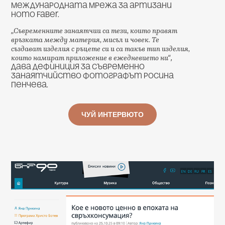
международната мрежа за артизани
Homo Faber.
Съвременните занаятчии са тези, които правят
„
връзката между материя, мисъл и човек. Те
създават изделия с ръцете си и са такъв тип изделия,
които намират приложение в ежедневието ни
“,
дава дефиниция за съвременно
занаятчийство фотографът Росина
Пенчева.
ЧУЙ ИНТЕРВЮТО