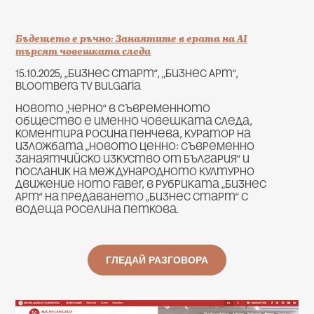
Бъдещето е ръчно: Занаятите в ерата на АI
търсят човешката следа
15.10.2025, „Бизнес старт“, „Бизнес Арт“,
Bloomberg TV Bulgaria
Новото „черно“ в съвременното
общество е именно човешката следа,
коментира Росина Пенчева, куратор на
изложбата „Новото Ценно: Съвременно
занаятчийско изкуство от България“ и
посланик на международното културно
движение Homo Faber, в рубриката „Бизнес
Арт“ на предаването „Бизнес старт“ с
водеща Роселина Петкова.
ГЛЕДАЙ РАЗГОВОРА