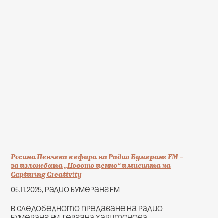
Росина Пенчева в ефира на Радио Бумеранг FM –
за изложбата „Новото ценно“ и мисията на
Capturing Creativity
05.11.2025, радио Бумеранг FM
В следобедното предаване на Радио
Бумеранг FM, Гергана Харитонова