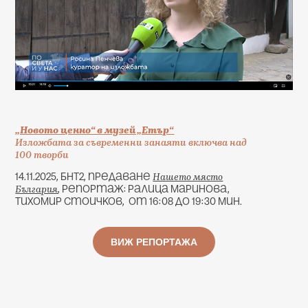
„Новото ценно“ в музей „Етър“
Изложбата за съвременни занаяти включва над
100 творби
Нашето място
14.11.2025, БНТ2, предаване
България
, репортаж: Ралица Маринова,
Тихомир Стоичков, от 16:08 до 19:30 мин.
ВИЖ РЕПОРТАЖА