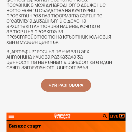
посланик в международното движение
Homo Faber и създател на културни
проекти чрез платформата Capturing
Creativity, а дизайнът ѝ е дело на
архитект Антонина Илиева, която е
автор и на проекта за
преустройството на Кръстник Колчовия
хан в музеен център.
В „Артефир“ Росина Пенчева и арх.
Антонина Илиева разказаха за
ценността на ръчната изработка в един
свят, затрупан от ширпотреба.
ЧУЙ РАЗГОВОРА