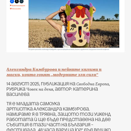
Александра Камбурова и нейните килими и
маски, които гонят „модерните зли сили“
Свободна Европа
14 август 2025, публикация на
,
Човек на деня
рубрика
, автор: Катерина
Василева
Тя е младата самоука
артистка Александра Камбурова.
Намираме я в Трявна, защото този уикенд
работата ѝ ще бъде представена на две
събития в тази част на България –
фестивала „48 часа Варуша юг“ във Велико