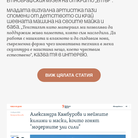
Етнографския музея на открито „Етър“.
Младата визуална артистка пази
спомени от детството си край
шевната машина на своите майка и
Текстилът като материал ми позволява да
баба. „
поддържам жива паметта, която съм наследила. Да
работя с нишката и влакното и да създавам нова,
съвременна форма чрез иновативна техника в мека
скулптура е наистина нещо, което чувствам
естествено
“, казва тя в интервю.
ВИЖ ЦЯЛАТА СТАТИЯ