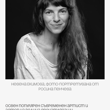
Невена Екимова, фото-портретувана от
Росина Пенчева
Освен популярен съвременен артист и