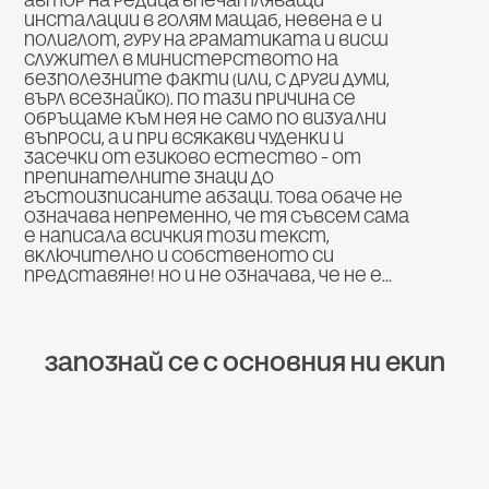
автор на редица впечатляващи
инсталации в голям мащаб, Невена е и
полиглот, гуру на граматиката и висш
служител в Министерството на
безполезните факти (или, с други думи,
върл всезнайко). По тази причина се
обръщаме към нея не само по визуални
въпроси, а и при всякакви чуденки и
засечки от езиково естество – от
препинателните знаци до
гъстоизписаните абзаци. Това обаче не
означава непременно, че тя съвсем сама
е написала всичкия този текст,
включително и собственото си
представяне! Но и не означава, че не е…
Запознай се с основния ни екип