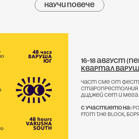
научи повече
​​​​​​​16–18 авгус
квартал Варуш
Част сме от фес
старопрестолния г
диджей сет и мега
С участието на:
Ро
from the Block, Бо