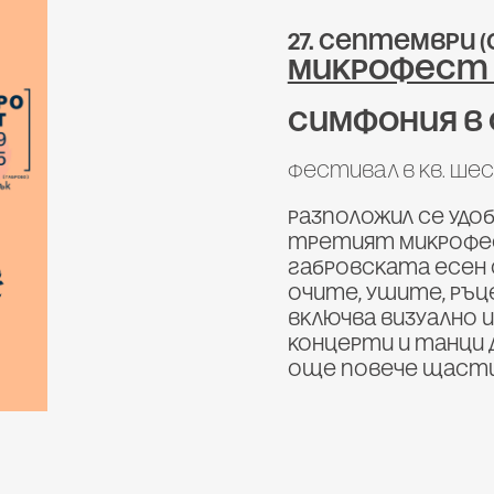
27. септември 
Микрофест 
Симфония в 
Фестивал в кв. Ше
Разположил се удо
третият Микрофест
габровската есен 
очите, ушите, ръц
включва визуално 
концерти и танци д
още повече щасти