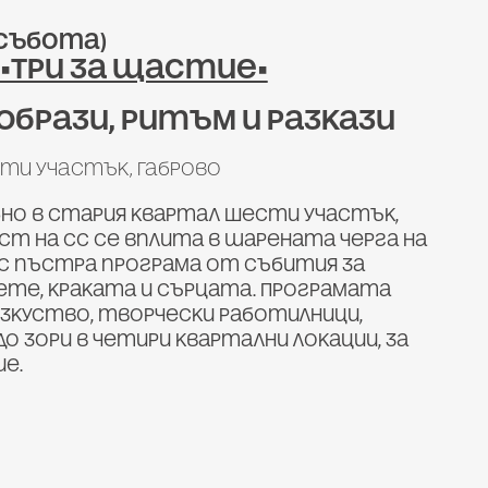
(събота)
•Три за щастие•
образи, ритъм и разкази
сти участък, Габрово
бно в стария квартал Шести участък,
 на СС се вплита в шарената черга на
с пъстра програма от събития за
ете, краката и сърцата. Програмата
изкуство, творчески работилници,
о зори в четири квартални локации, за
е.