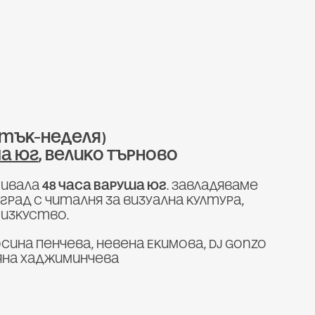
т (петък–неделя)
а Юг
, Велико Търново
тивала
48 часа Варуша Юг
. Завладяваме
рад с читалня за визуална култура,
 изкуство.
сина Пенчева, Невена Екимова, DJ Gonzo
ряна Хаджиминчева