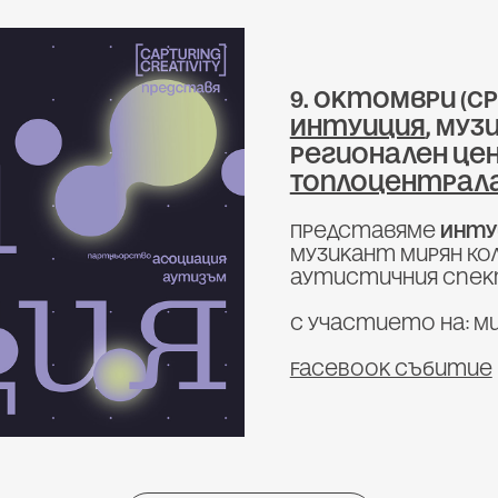
9. октомври (сря
Интуиция
, му
Регионален це
Топлоцентрал
Представяме
Инту
музикант Мирян Ко
аутистичния спе
С участието на:
Ми
Facebook събитие