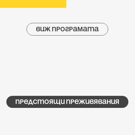
виж програмата
предстоящи преживявания