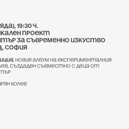
да), 19:30 ч.
зикален проект
нтър за съвременно изкуство
а
, София
иция
, новия албум на експерименталния
лев, създаден съвместно с деца от
ктър
рян Колев