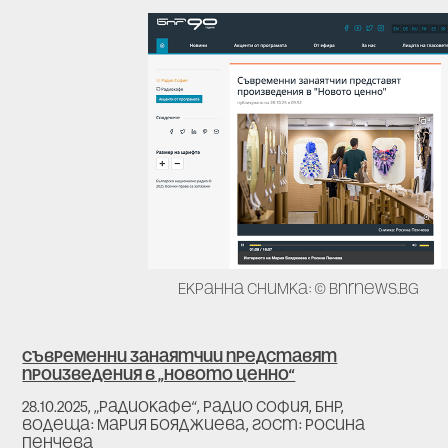
Екранна снимка: © bnrnews.bg
Съвременни занаятчии представят
произведения в „Новото ценно“
28.10.2025, „Радиокафе“, Радио София, БНР,
водеща: Мария Бояджиева, гост: Росина
Пенчева