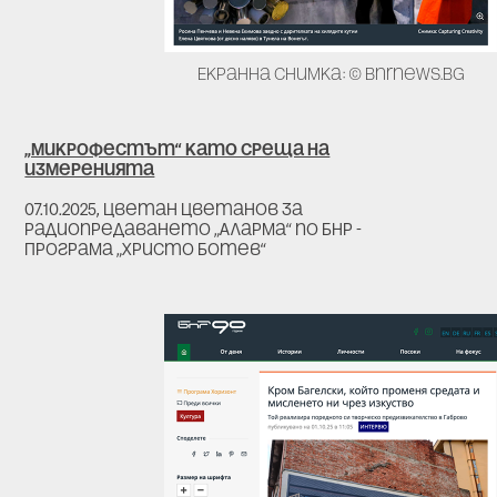
Екранна снимка: © bnrnews.bg
„Микрофестът“ като среща на
измеренията
07.10.2025, Цветан Цветанов за
радиопредаването „Аларма“ по БНР -
Програма „Христо Ботев“