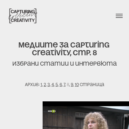
Медиите за Capturing 
Creativity, стр. 8
Избрани статии и интервюта
Архив:
1
,
2
,
3
,
4
,
5
,
6
,
7
,
8
,
9
,
10
страница