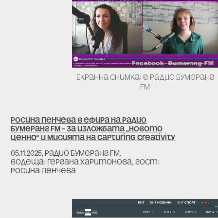
Екранна снимка: ©
радио Бумеранг
FM
Росина Пенчева в ефира на Радио
Бумеранг FM – за изложбата „Новото
ценно“ и мисията на Capturing Creativity
05.11.2025, радио Бумеранг FM,
водеща: Гергана Харитонова, гост:
Росина Пенчева