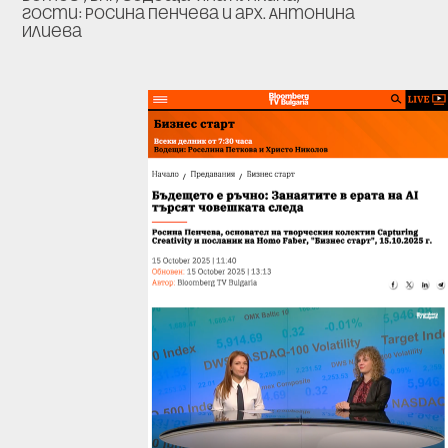
гости: Росина Пенчева и арх. Антонина
Илиева