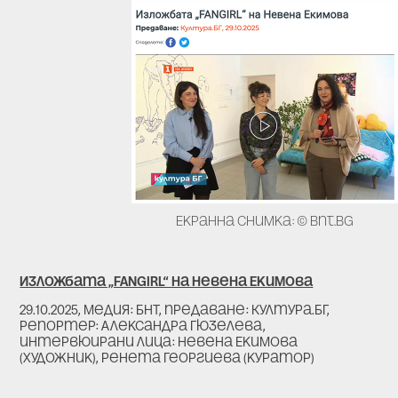
Екранна снимка: © bnt.bg
Изложбата „FANGIRL“ на Невена Екимова
29.10.2025, медия: БНТ, предаване: Култура.БГ,
репортер: Александра Гюзелева,
интервюирани лица: Невена Екимова
(художник), Ренета Георгиева (куратор)