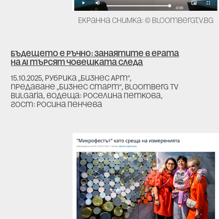
Екранна снимка: © bloombergtv.bg
Бъдещето е ръчно: Занаятите в ерата
на АI търсят човешката следа
15.10.2025,
рубрика
„Бизнес Арт“,
предаване
„Бизнес старт“, Bloomberg TV
Bulgaria
, водеща: Роселина Петкова,
гост: Росина Пенчева