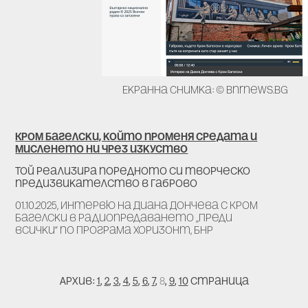
Екранна снимка: © bnrnews.bg
Кром Багелски, който променя средата и
мисленето ни чрез изкуство
Той реализира поредното си творческо
предизвикателство в Габрово
01.10.2025, Интервю на Диана Дончева с Кром
Багелски в радиопредаването „Преди
всички“ по Програма Хоризонт, БНР
Архив:
1
,
2
,
3
,
4
,
5
,
6
,
7
,
8
,
9
,
10
страница