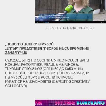
Екранна снимка: © bnt.bg
„Новото ценно“ в музей
„Етър“ представя творби на съвременни
занаятчии
09.11.2025, БНТ2, По света и у нас: Регионални
новини, репортаж: Ралица Маринова,
Тихомир Стоичков (от 11:50 до 13:53 мин.),
интервюирани лица: Ваня Донева (зам. дир.
на музей „Етър“) и Росина Пенчева,
куратор на изложбата (Capturing Creativity
Collective)