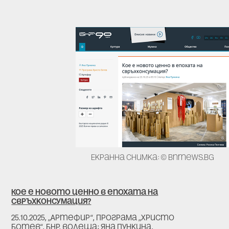
Екранна снимка: © bnrnews.bg
Кое е новото ценно в епохата на
свръхконсумация?
25.10.2025, „Артефир“, Програма „Христо
Ботев“, БНР, водеща: Яна Пункина,