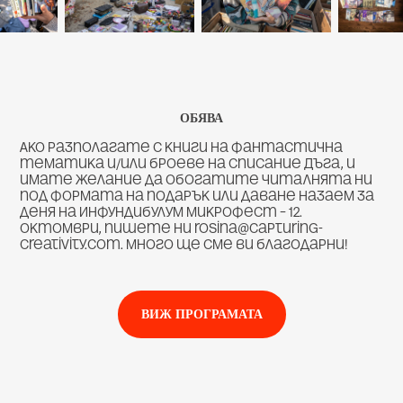
ОБЯВА
Ако разполагате с книги на фантастична
тематика и/или броеве на списание Дъга, и
имате желание да обогатите читалнята ни
под формата на подарък или даване назаем за
деня на Инфундибулум Микрофест – 12.
октомври, пишете ни rosina@capturing-
creativity.com. Много ще сме ви благодарни!
ВИЖ ПРОГРАМАТА