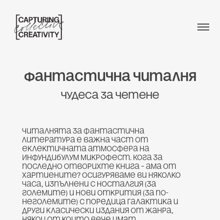
Фантастична читалня
Чудеса за четене
Читалнята за фантастична
литература е важна част от
еклектичната атмосфера на
Инфундибулум Микрофест. Кога за
последно отворихте книга – ама от
хартиените? Осигуряваме ви няколко
часа, изпълнени с носталгия (за
големите) и нови открития (за по-
неголемите) с поредица Галактика и
други класически издания от жанра,
някои от които вече имат