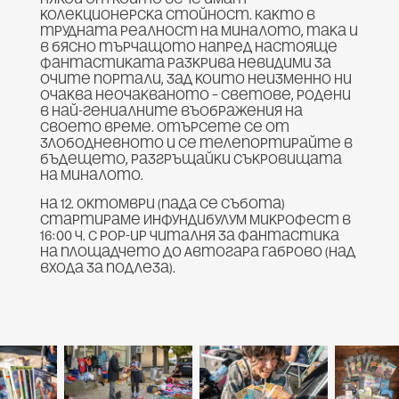
колекционерска стойност. Както в
трудната реалност на миналото, така и
в бясно търчащото напред настояще
фантастиката разкрива невидими за
очите портали, зад които неизменно ни
очаква неочакваното – светове, родени
в най-гениалните въображения на
своето време. Отърсете се от
злободневното и се телепортирайте в
бъдещето, разгръщайки съкровищата
на миналото.
На 12. октомври (пада се събота)
стартираме Инфундибулум Микрофест в
16:00 ч. с pop-up читалня за фантастика
на площадчето до Автогара Габрово (над
входа за подлеза).