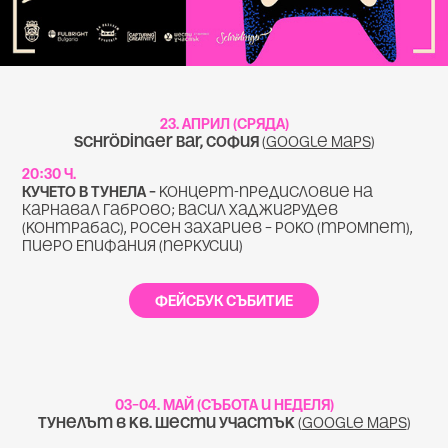
23. АПРИЛ (СРЯДА)
Schrödinger Bar, София
(
Google Maps
)
20:30 ч.
КУЧЕТО В ТУНЕЛА –
концерт-предисловие на
Карнавал Габрово; Васил Хаджигрудев
(контрабас), Росен Захариев – Роко (тромпет),
Пиеро Епифания (перкусии)
ФЕЙСБУК СЪБИТИЕ
03–04. МАЙ (СЪБОТА и НЕДЕЛЯ)
Тунелът в кв. Шести участък
(
Google Maps
)