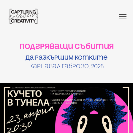
Подгряващи събития
Да разкършим котките
Карнавал Габрово, 2025